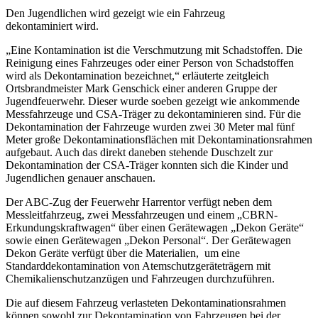
Den Jugendlichen wird gezeigt wie ein Fahrzeug
dekontaminiert wird.
„Eine Kontamination ist die Verschmutzung mit Schadstoffen. Die
Reinigung eines Fahrzeuges oder einer Person von Schadstoffen
wird als Dekontamination bezeichnet,“ erläuterte zeitgleich
Ortsbrandmeister Mark Genschick einer anderen Gruppe der
Jugendfeuerwehr. Dieser wurde soeben gezeigt wie ankommende
Messfahrzeuge und CSA-Träger zu dekontaminieren sind. Für die
Dekontamination der Fahrzeuge wurden zwei 30 Meter mal fünf
Meter große Dekontaminationsflächen mit Dekontaminationsrahmen
aufgebaut. Auch das direkt daneben stehende Duschzelt zur
Dekontamination der CSA-Träger konnten sich die Kinder und
Jugendlichen genauer anschauen.
Der ABC-Zug der Feuerwehr Harrentor verfügt neben dem
Messleitfahrzeug, zwei Messfahrzeugen und einem „CBRN-
Erkundungskraftwagen“ über einen Gerätewagen „Dekon Geräte“
sowie einen Gerätewagen „Dekon Personal“. Der Gerätewagen
Dekon Geräte verfügt über die Materialien, um eine
Standarddekontamination von Atemschutzgeräteträgern mit
Chemikalienschutzanzügen und Fahrzeugen durchzuführen.
Die auf diesem Fahrzeug verlasteten Dekontaminationsrahmen
können sowohl zur Dekontamination von Fahrzeugen bei der